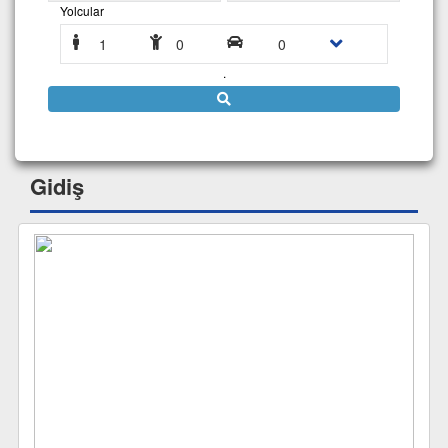
Yolcular
1
0
0
.
Gidiş